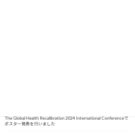
2025年7月20日
未分類
【開催報告】「小規模事業場における外国人労働者の健康対策と
多分野・多機関連携」についてシンポジウムが行われました
2025年7月18日
活動
セミナー
【開催報告】外国人診療にはプライマリ・ケアのエッセンスがつ
まっている！札幌市でのワークショップ開催レポート
2025年6月13日
研究情報
Journal of Migration and Healthに論文が掲載されました
2024年10月15日
活動
セミナー
【イベントレポート】『第4回 医療者向け外国人診療向上ワークシ
ョップ』が浜松市で開催されました！
2024年9月18日
研究情報
The Global Health Recalibration 2024 International Conferenceで
ポスター発表を行いました