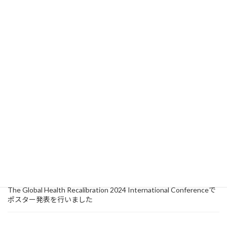
2025年7月20日
未分類
【開催報告】「小規模事業場における外国人労働者の健康対策と
多分野・多機関連携」についてシンポジウムが行われました
2025年7月18日
活動
セミナー
【開催報告】外国人診療にはプライマリ・ケアのエッセンスがつ
まっている！札幌市でのワークショップ開催レポート
2025年6月13日
研究情報
Journal of Migration and Healthに論文が掲載されました
2024年10月15日
活動
セミナー
【イベントレポート】『第4回 医療者向け外国人診療向上ワークシ
ョップ』が浜松市で開催されました！
2024年9月18日
研究情報
The Global Health Recalibration 2024 International Conferenceで
ポスター発表を行いました