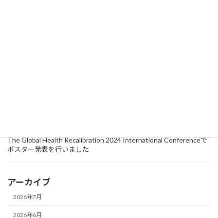
2025年7月18日
活動
セミナー
【開催報告】外国人診療にはプライマリ・ケアのエッセンスがつ
まっている！札幌市でのワークショップ開催レポート
2025年6月13日
研究情報
Journal of Migration and Healthに論文が掲載されました
2024年10月15日
活動
セミナー
【イベントレポート】『第4回 医療者向け外国人診療向上ワークシ
ョップ』が浜松市で開催されました！
2024年9月18日
研究情報
The Global Health Recalibration 2024 International Conferenceで
ポスター発表を行いました
アーカイブ
2026年7月
2026年6月