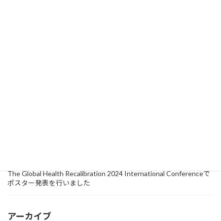
【開催報告】「小規模事業場における外国人労働者の健康対策と
多分野・多機関連携」についてシンポジウムが行われました
2025年7月18日
活動
セミナー
【開催報告】外国人診療にはプライマリ・ケアのエッセンスがつ
まっている！札幌市でのワークショップ開催レポート
2025年6月13日
研究情報
Journal of Migration and Healthに論文が掲載されました
2024年10月15日
活動
セミナー
【イベントレポート】『第4回 医療者向け外国人診療向上ワークシ
ョップ』が浜松市で開催されました！
2024年9月18日
研究情報
The Global Health Recalibration 2024 International Conferenceで
ポスター発表を行いました
アーカイブ