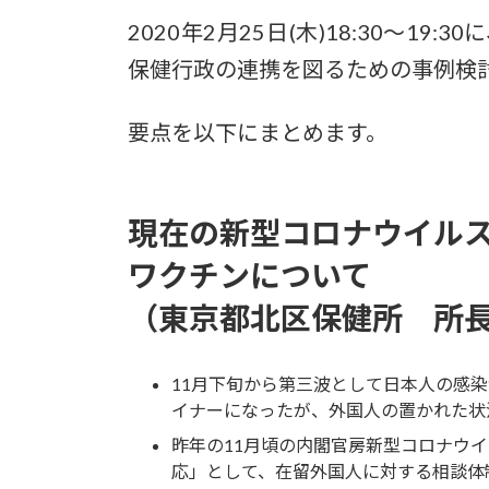
更
2020年2月25日(木)18:30～1
新
日
保健行政の連携を図るための事例検
時
:
要点を以下にまとめます。
現在の新型コロナウイル
ワクチンについて
（東京都北区保健所 所
11月下旬から第三波として日本人の感
イナーになったが、外国人の置かれた状
昨年の11月頃の内閣官房新型コロナウ
応」として、在留外国人に対する相談体