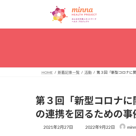
コ
ナ
ン
ビ
テ
ゲ
ン
ー
ツ
シ
へ
ョ
ス
ン
キ
に
ッ
移
プ
動
HOME
新着記事一覧
活動
第３回「新型コロナに
第３回「新型コロナに
の連携を図るための事
最
2021年2月27日
2022年9月22日
min
終