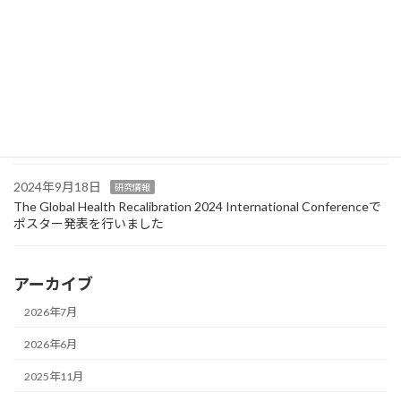
2025年6月13日
研究情報
Journal of Migration and Healthに論文が掲載されました
2024年10月15日
活動
セミナー
【イベントレポート】『第4回 医療者向け外国人診療向上ワークシ
ョップ』が浜松市で開催されました！
2024年9月18日
研究情報
The Global Health Recalibration 2024 International Conferenceで
ポスター発表を行いました
アーカイブ
2026年7月
2026年6月
2025年11月