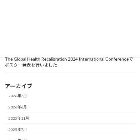
2025年6月13日
研究情報
Journal of Migration and Healthに論文が掲載されました
2024年10月15日
活動
セミナー
【イベントレポート】『第4回 医療者向け外国人診療向上ワークシ
ョップ』が浜松市で開催されました！
2024年9月18日
研究情報
The Global Health Recalibration 2024 International Conferenceで
ポスター発表を行いました
アーカイブ
2026年7月
2026年6月
2025年11月
2025年7月